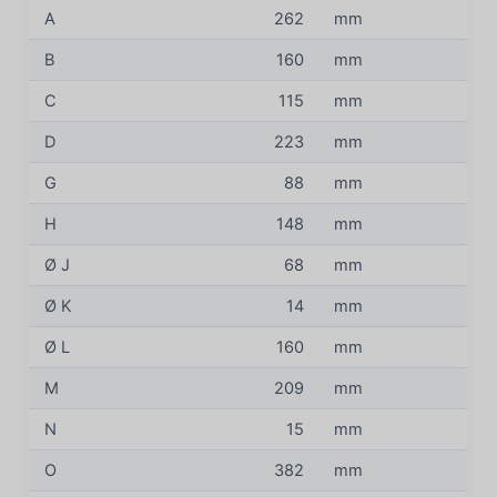
A
262
mm
B
160
mm
C
115
mm
D
223
mm
G
88
mm
H
148
mm
Ø J
68
mm
Ø K
14
mm
Ø L
160
mm
M
209
mm
N
15
mm
O
382
mm