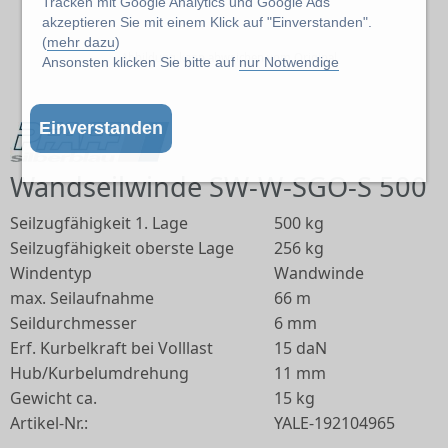
Tracken mit Google Analytics und Google Ads
akzeptieren Sie mit einem Klick auf "Einverstanden".
(
mehr dazu
)
Abbildung kann abweichen vom Original
Ansonsten klicken Sie bitte auf
nur Notwendige
Einverstanden
Wandseilwinde SW-W-SGO-S 500
Seilzugfähigkeit 1. Lage
500 kg
Seilzugfähigkeit oberste Lage
256 kg
Windentyp
Wandwinde
max. Seilaufnahme
66 m
Seildurchmesser
6 mm
Erf. Kurbelkraft bei Volllast
15 daN
Hub/Kurbelumdrehung
11 mm
Gewicht ca.
15 kg
Artikel-Nr.:
YALE-192104965