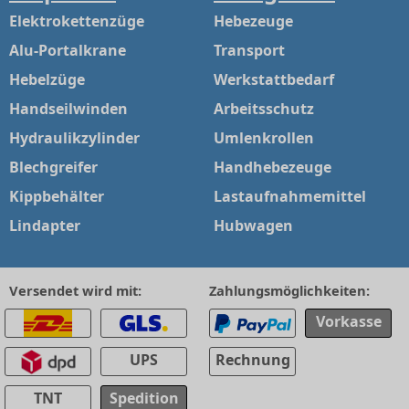
Elektrokettenzüge
Hebezeuge
Alu-Portalkrane
Transport
Hebelzüge
Werkstattbedarf
Handseilwinden
Arbeitsschutz
Hydraulikzylinder
Umlenkrollen
Blechgreifer
Handhebezeuge
Kippbehälter
Lastaufnahmemittel
Lindapter
Hubwagen
Versendet wird mit:
Zahlungsmöglichkeiten:
Vorkasse
UPS
Rechnung
TNT
Spedition