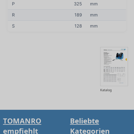
P
325
mm
R
189
mm
S
128
mm
Katalog
TOMANRO
Beliebte
empfiehlt
Kategorien