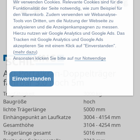
Wir verwenden Cookies. Relevante Cookies sind für die
Funktionalität der Seite notwendig, wie zum Beispiel für
den Warenkorb. Zudem verwenden wir Webanalyse-
Tools von Dritten, um die Nutzung der Webseite zu
analysieren und die Anzeigenkampagnen zu messen.
Hierzu nutzen wir Google Analytics und Google Ads. Das
Abbildung kann abweichen vom Original
Tracken mit Google Analytics und Google Ads
akzeptieren Sie mit einem Klick auf "Einverstanden".
(
mehr dazu
)
Ansonsten klicken Sie bitte auf
nur Notwendige
Alu-Portalkran-Doppelträger
Einverstanden
fahrbar 3.0 hoch 5m
Tragfähigkeit
3000 kg
Baugröße
hoch
lichte Trägerlänge
5000 mm
Einhängepunkt an Laufkatze
3004 - 4154 mm
Gesamthöhe
3104 - 4254 mm
Trägerlänge gesamt
5016 mm