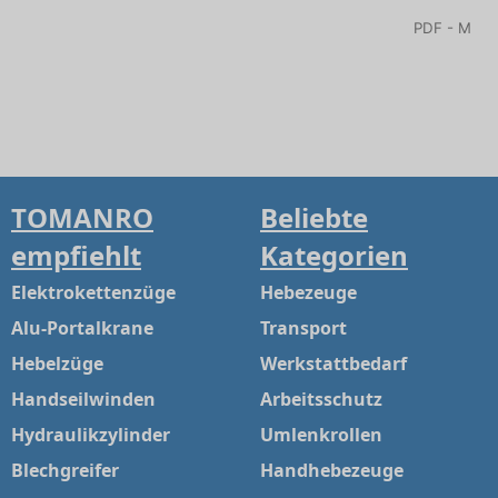
PDF - Maßs
TOMANRO
Beliebte
empfiehlt
Kategorien
Elektrokettenzüge
Hebezeuge
Alu-Portalkrane
Transport
Hebelzüge
Werkstattbedarf
Handseilwinden
Arbeitsschutz
Hydraulikzylinder
Umlenkrollen
Blechgreifer
Handhebezeuge