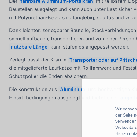
Der
fahrbare Aluminium-Portalkran
mit teilbarem Dopp
Baustellen ausgelegt und kann auch unter Last sicher 
mit Polyurethan-Belag sind langlebig, spurlos und wid
Dank leichter, zerlegbarer Bauteile, Steckverbindungen
schnell aufbauen, transportieren und von einer Person 
nutzbare Länge
kann stufenlos angepasst werden.
Zerlegt passt der Kran in
Transporter oder auf Prits
die mitgelieferte Laufkatze mit Rollfahrwerk und Fest
Schutzpoller die Enden absichern.
Die Konstruktion aus
Aluminium
und hochwertigen Kuns
Einsatzbedingungen ausgelegt und bietet eine
lange 
Wir verwend
der Seite 
verwenden 
Webseite z
Hierzu nut