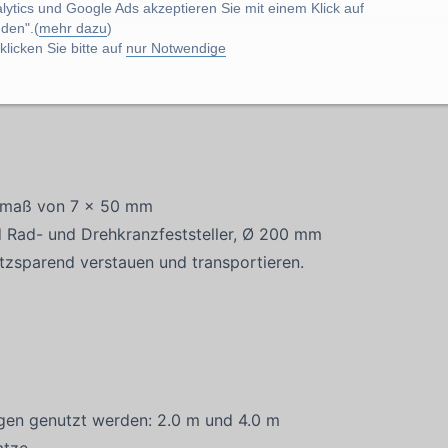
lytics und Google Ads akzeptieren Sie mit einem Klick auf
den".(
mehr dazu
)
licken Sie bitte auf
nur Notwendige
termaß von 7 x 50 mm
d Rad- und Drehkranzfeststeller, Ø 200 mm
atzsparend verstauen und transportieren.
ngen genutzt werden: 2.0 m und 4.0 m