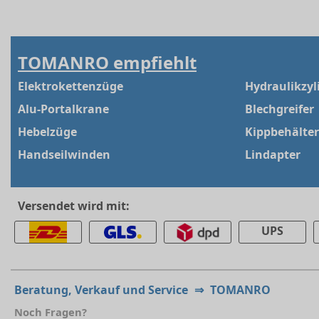
TOMANRO empfiehlt
Elektrokettenzüge
Hydraulikzyl
Alu-Portalkrane
Blechgreifer
Hebelzüge
Kippbehälter
Handseilwinden
Lindapter
Versendet wird mit:
UPS
Beratung, Verkauf und Service
⇒
TOMANRO
Noch Fragen?