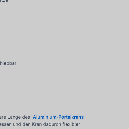
atze
t
chiebbar
bare Länge des
Aluminium-Portalkrans
assen und den Kran dadurch flexibler