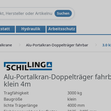
Produkte
Suchen
durchsuchen
statt
Hydraulik
Arbeitsschutz
alkrane
Alu-Portalkran-Doppelträger fahrbar
3.0 
Alu-Portalkran-Doppelträger fahrb
klein 4m
Tragfähigkeit
3000 kg
Baugröße
klein
lichte Trägerlänge
4000 mm