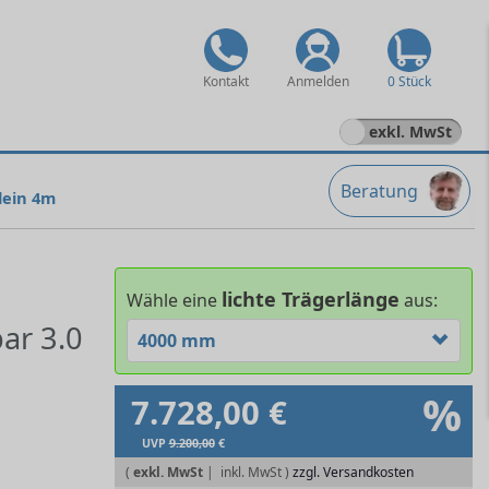
Kontakt
Anmelden
0 Stück
exkl. MwSt
Beratung
klein 4m
lichte Trägerlänge
Wähle eine
aus:
ar 3.0
4000 mm
%
7.728,00 €
UVP
9.200,00
€
(
exkl. MwSt
|
zzgl. Versandkosten