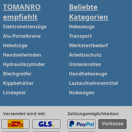
TOMANRO
Beliebte
empfiehlt
Kategorien
Elektrokettenzüge
Hebezeuge
Alu-Portalkrane
Transport
Hebelzüge
Werkstattbedarf
Handseilwinden
Arbeitsschutz
Hydraulikzylinder
Umlenkrollen
Blechgreifer
Handhebezeuge
Kippbehälter
Lastaufnahmemittel
Lindapter
Hubwagen
Versendet wird mit:
Zahlungsmöglichkeiten:
Vorkasse