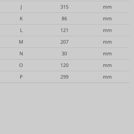
J
315
mm
K
86
mm
L
121
mm
M
207
mm
N
30
mm
O
120
mm
P
299
mm