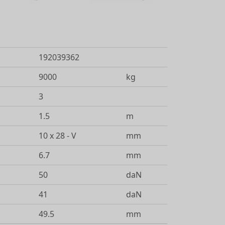
192039362
9000
kg
3
1.5
m
10 x 28 - V
mm
6.7
mm
50
daN
41
daN
49.5
mm