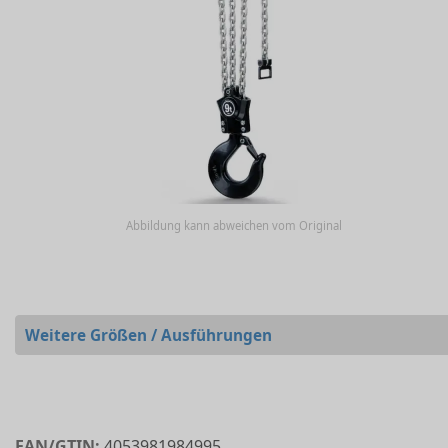
Abbildung kann abweichen vom Original
Weitere Größen / Ausführungen
EAN/GTIN:
4053981984995