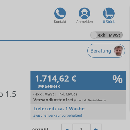
Kontakt
Anmelden
0 Stück
exkl. MwSt
Beratung
%
1.714,62 €
UVP
2.143,28
€
b 1.5
(
exkl. MwSt
|
Versandkostenfrei
(innerhalb Deutschlands)
Lieferzeit:
ca. 1 Woche
Zwischenverkauf vorbehalten!
Anzahl