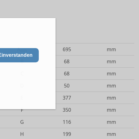
A
695
mm
min
Einverstanden
B
68
mm
C
68
mm
D
50
mm
E
377
mm
F
350
mm
G
116
mm
H
199
mm