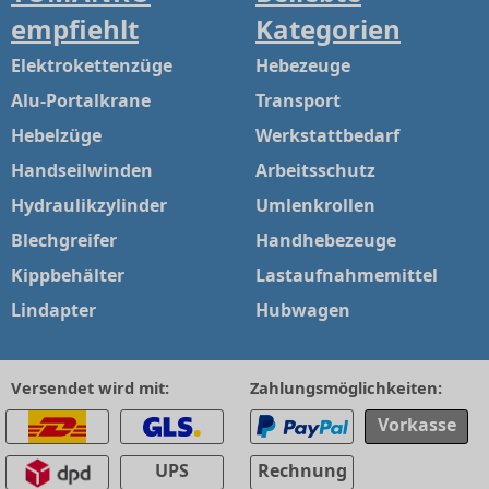
empfiehlt
Kategorien
Elektrokettenzüge
Hebezeuge
Alu-Portalkrane
Transport
Hebelzüge
Werkstattbedarf
Handseilwinden
Arbeitsschutz
Hydraulikzylinder
Umlenkrollen
Blechgreifer
Handhebezeuge
Kippbehälter
Lastaufnahmemittel
Lindapter
Hubwagen
Versendet wird mit:
Zahlungsmöglichkeiten:
Vorkasse
UPS
Rechnung