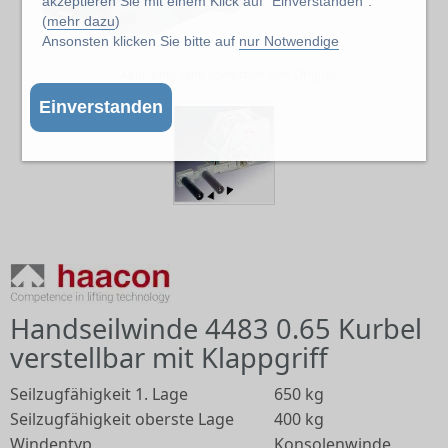
akzeptieren Sie mit einem Klick auf "Einverstanden".
(
mehr dazu
)
Ansonsten klicken Sie bitte auf
nur Notwendige
Abbildung kann abweichen vom Original
Einverstanden
Handseilwinde 4483 0.65 Kurbel
verstellbar mit Klappgriff
Seilzugfähigkeit 1. Lage
650 kg
Seilzugfähigkeit oberste Lage
400 kg
Windentyp
Konsolenwinde